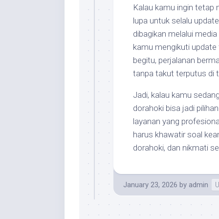
Kalau kamu ingin tetap
lupa untuk selalu update l
dibagikan melalui media 
kamu mengikuti update t
begitu, perjalanan berm
tanpa takut terputus di 
Jadi, kalau kamu sedang
dorahoki bisa jadi pilih
layanan yang profesion
harus khawatir soal kea
dorahoki, dan nikmati s
January 23, 2026
by
admin
U