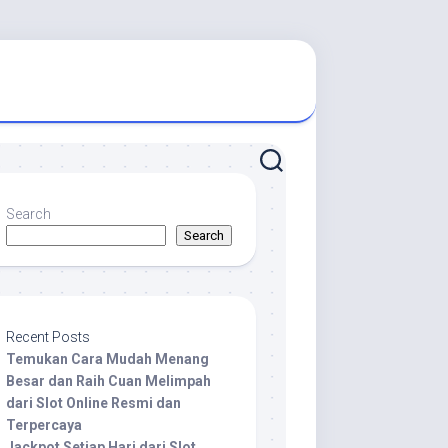
Search
Search
Recent Posts
Temukan Cara Mudah Menang
Besar dan Raih Cuan Melimpah
dari Slot Online Resmi dan
Terpercaya
Jackpot Setiap Hari dari Slot