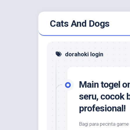
Skip
Cats And Dogs
to
content
dorahoki login
Main togel o
seru, cocok 
profesional!
Bagi para pecinta game 