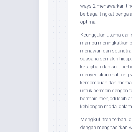
ways 2 menawarkan ting
berbagai tingkat pengal
optimal.
Keunggulan utama dari m
mampu meningkatkan pel
menawan dan soundtrac
suasana semakin hidup. 
ketagihan dan sulit berh
menyediakan mahjong w
kemampuan dan memah
untuk bermain dengan t
bermain menjadi lebih 
kehilangan modal dalam
Mengikuti tren terbaru 
dengan menghadirkan vari