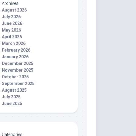
Archives
August 2026
July 2026
June 2026
May 2026
April 2026
March 2026
February 2026
January 2026
December 2025
November 2025
October 2025
September 2025
August 2025
July 2025
June 2025
Categories