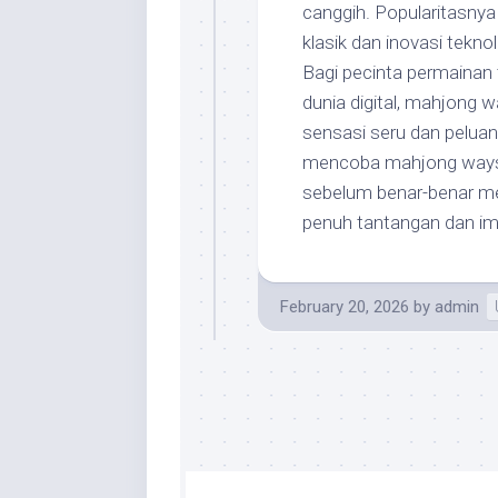
canggih. Popularitasny
klasik dan inovasi tekn
Bagi pecinta permainan 
dunia digital, mahjong 
sensasi seru dan peluan
mencoba mahjong ways d
sebelum benar-benar me
penuh tantangan dan im
February 20, 2026
by
admin