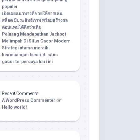
populer
เปิดเผยแนวทางที่ช่วยให้การเล่น
สล็อต มีประสิทธิภาพ พร้อมสร้างผล
ตอบแทนได้ดีกว่าเดิม
Peluang Mendapatkan Jackpot
Melimpah Di Situs Gacor Modern
Strategi utama meraih
kemenangan besar di situs
gacor terpercaya hari ini
Recent Comments
A WordPress Commenter
on
Hello world!