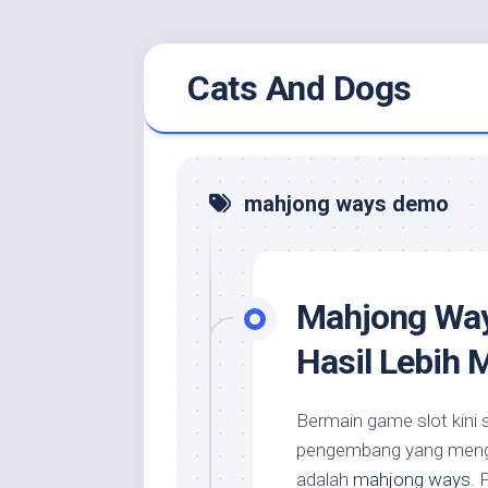
Skip
Cats And Dogs
to
content
mahjong ways demo
Mahjong Way
Hasil Lebih 
Bermain game slot kini 
pengembang yang mengh
adalah
mahjong ways
. 