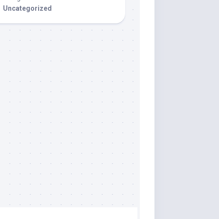
Uncategorized