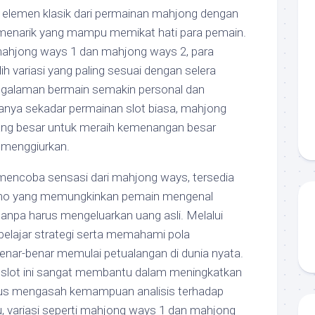
elemen klasik dari permainan mahjong dengan
r menarik yang mampu memikat hati para pemain.
 mahjong ways 1 dan mahjong ways 2, para
 variasi yang paling sesuai dengan selera
ngalaman bermain semakin personal dan
nya sekadar permainan slot biasa, mahjong
ng besar untuk meraih kemenangan besar
g menggiurkan.
 mencoba sensasi dari mahjong ways, tersedia
mo yang memungkinkan pemain mengenal
npa harus mengeluarkan uang asli. Melalui
belajar strategi serta memahami pola
ar-benar memulai petualangan di dunia nyata.
 slot ini sangat membantu dalam meningkatkan
igus mengasah kemampuan analisis terhadap
tu, variasi seperti mahjong ways 1 dan mahjong