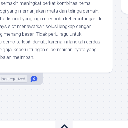
a semakin meningkat berkat kombinasi tema
ologi yang memanjakan mata dan telinga pemain.
tradisional yang ingin mencoba keberuntungan di
ways slot menawarkan solusi lengkap dengan
g menang besar. Tidak perlu ragu untuk
emo terlebih dahulu, karena ini langkah cerdas
njajal keberuntungan di permainan nyata yang
balan melimpah.
Uncategorized
0