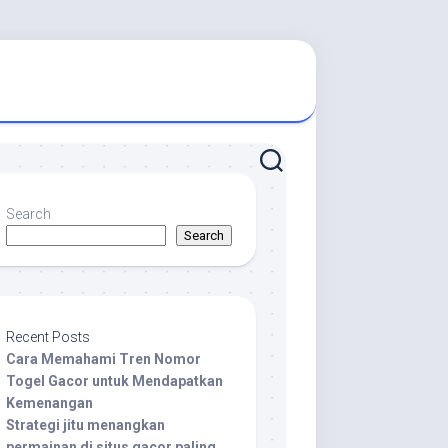
Search
Search
Recent Posts
Cara Memahami Tren Nomor
Togel Gacor untuk Mendapatkan
Kemenangan
Strategi jitu menangkan
permainan di situs gacor paling