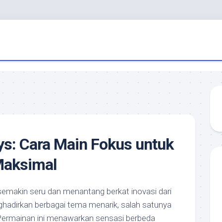
s: Cara Main Fokus untuk
Maksimal
semakin seru dan menantang berkat inovasi dari
adirkan berbagai tema menarik, salah satunya
Permainan ini menawarkan sensasi berbeda