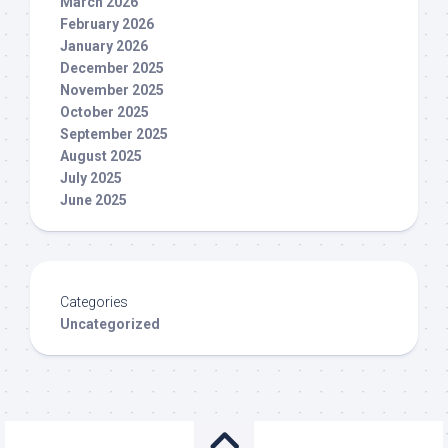
March 2026
February 2026
January 2026
December 2025
November 2025
October 2025
September 2025
August 2025
July 2025
June 2025
Categories
Uncategorized