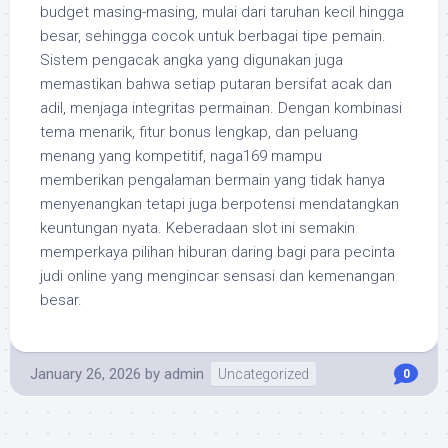
budget masing-masing, mulai dari taruhan kecil hingga
besar, sehingga cocok untuk berbagai tipe pemain.
Sistem pengacak angka yang digunakan juga
memastikan bahwa setiap putaran bersifat acak dan
adil, menjaga integritas permainan. Dengan kombinasi
tema menarik, fitur bonus lengkap, dan peluang
menang yang kompetitif, naga169 mampu
memberikan pengalaman bermain yang tidak hanya
menyenangkan tetapi juga berpotensi mendatangkan
keuntungan nyata. Keberadaan slot ini semakin
memperkaya pilihan hiburan daring bagi para pecinta
judi online yang mengincar sensasi dan kemenangan
besar.
January 26, 2026
by
admin
Uncategorized
0