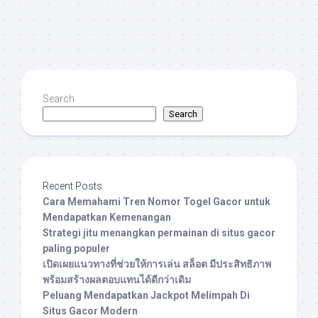
Search
Search
Recent Posts
Cara Memahami Tren Nomor Togel Gacor untuk
Mendapatkan Kemenangan
Strategi jitu menangkan permainan di situs gacor
paling populer
เปิดเผยแนวทางที่ช่วยให้การเล่น สล็อต มีประสิทธิภาพ
พร้อมสร้างผลตอบแทนได้ดีกว่าเดิม
Peluang Mendapatkan Jackpot Melimpah Di
Situs Gacor Modern