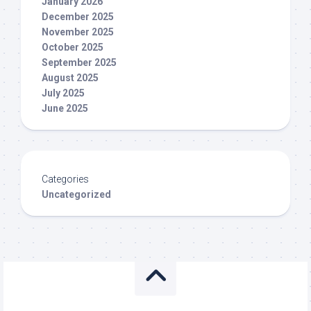
January 2026
December 2025
November 2025
October 2025
September 2025
August 2025
July 2025
June 2025
Categories
Uncategorized