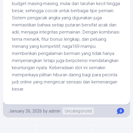
budget masing-masing, mulai dari taruhan kecil hingga
besar, sehingga cocok untuk berbagai tipe pemain.
Sistem pengacak angka yang digunakan juga
memastikan bahwa setiap putaran bersifat acak dan
adil, menjaga integritas permainan. Dengan kombinasi
tema menarik, fitur bonus lengkap, dan peluang
menang yang kompetitif, naga169 mampu
memberikan pengalaman bermain yang tidak hanya
menyenangkan tetapi juga berpotensi mendatangkan
keuntungan nyata. Keberadaan slot ini semakin
memperkaya pilihan hiburan daring bagi para pecinta
judi online yang mengincar sensasi dan kemenangan
besar.
January 26, 2026
by
admin
Uncategorized
0