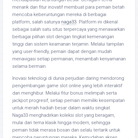
menarik dan fitur inovatif membuat para pemain betah
mencoba keberuntungan mereka di berbagai
platform, salah satunya
naga33
. Platform ini dikenal
sebagai salah satu situs terpercaya yang menawarkan
berbagai pilihan slot dengan tingkat kemenangan
tinggi dan sistem keamanan terjamin. Melalui tampilan
yang user-friendly, pemain dapat dengan mudah
menavigasi setiap permainan, menambah kenyamanan
selama bermain.
Inovasi teknologi di dunia perjudian daring mendorong
pengembangan game slot online yang lebih interaktif
dan menghibur. Melalui fitur bonus melimpah serta
jackpot progresif, setiap pemain memiliki kesempatan
untuk meraih hadiah besar dalam waktu singkat.
Naga33 menghadirkan koleksi slot yang beragam,
mulai dari tema klasik hingga modern, sehingga
pemain tidak merasa bosan dan selalu tertarik untuk
mencoba peruntungan mereka. Kemudahan akses