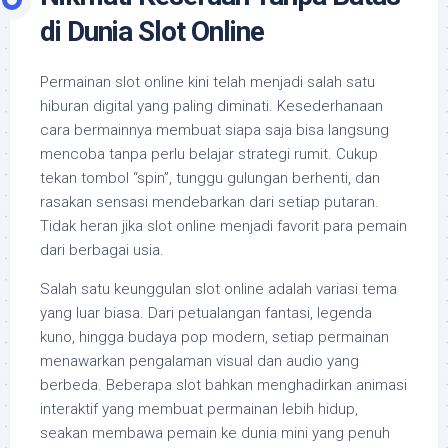
di Dunia Slot Online
Permainan slot online kini telah menjadi salah satu
hiburan digital yang paling diminati. Kesederhanaan
cara bermainnya membuat siapa saja bisa langsung
mencoba tanpa perlu belajar strategi rumit. Cukup
tekan tombol “spin”, tunggu gulungan berhenti, dan
rasakan sensasi mendebarkan dari setiap putaran.
Tidak heran jika slot online menjadi favorit para pemain
dari berbagai usia.
Salah satu keunggulan slot online adalah variasi tema
yang luar biasa. Dari petualangan fantasi, legenda
kuno, hingga budaya pop modern, setiap permainan
menawarkan pengalaman visual dan audio yang
berbeda. Beberapa slot bahkan menghadirkan animasi
interaktif yang membuat permainan lebih hidup,
seakan membawa pemain ke dunia mini yang penuh