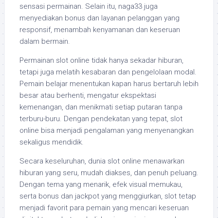
sensasi permainan. Selain itu, naga33 juga
menyediakan bonus dan layanan pelanggan yang
responsif, menambah kenyamanan dan keseruan
dalam bermain.
Permainan slot online tidak hanya sekadar hiburan,
tetapi juga melatih kesabaran dan pengelolaan modal.
Pemain belajar menentukan kapan harus bertaruh lebih
besar atau berhenti, mengatur ekspektasi
kemenangan, dan menikmati setiap putaran tanpa
terburu-buru. Dengan pendekatan yang tepat, slot
online bisa menjadi pengalaman yang menyenangkan
sekaligus mendidik.
Secara keseluruhan, dunia slot online menawarkan
hiburan yang seru, mudah diakses, dan penuh peluang.
Dengan tema yang menarik, efek visual memukau,
serta bonus dan jackpot yang menggiurkan, slot tetap
menjadi favorit para pemain yang mencari keseruan