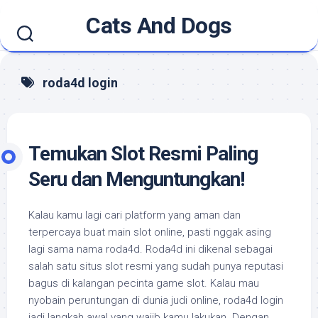
Skip
Cats And Dogs
to
content
roda4d login
Temukan Slot Resmi Paling
Seru dan Menguntungkan!
Kalau kamu lagi cari platform yang aman dan
terpercaya buat main slot online, pasti nggak asing
lagi sama nama roda4d. Roda4d ini dikenal sebagai
salah satu situs slot resmi yang sudah punya reputasi
bagus di kalangan pecinta game slot. Kalau mau
nyobain peruntungan di dunia judi online, roda4d login
jadi langkah awal yang wajib kamu lakukan. Dengan