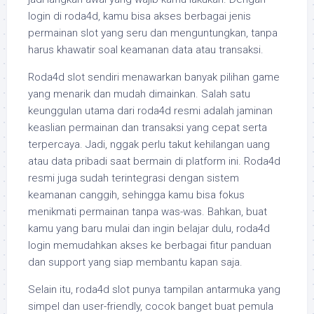
login di roda4d, kamu bisa akses berbagai jenis
permainan slot yang seru dan menguntungkan, tanpa
harus khawatir soal keamanan data atau transaksi.
Roda4d slot sendiri menawarkan banyak pilihan game
yang menarik dan mudah dimainkan. Salah satu
keunggulan utama dari roda4d resmi adalah jaminan
keaslian permainan dan transaksi yang cepat serta
terpercaya. Jadi, nggak perlu takut kehilangan uang
atau data pribadi saat bermain di platform ini. Roda4d
resmi juga sudah terintegrasi dengan sistem
keamanan canggih, sehingga kamu bisa fokus
menikmati permainan tanpa was-was. Bahkan, buat
kamu yang baru mulai dan ingin belajar dulu, roda4d
login memudahkan akses ke berbagai fitur panduan
dan support yang siap membantu kapan saja.
Selain itu, roda4d slot punya tampilan antarmuka yang
simpel dan user-friendly, cocok banget buat pemula