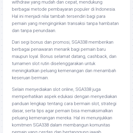
withdraw yang mudah dan cepat, mendukung
berbagai metode pembayaran populer di Indonesia.
Hal ini menjadi nilai tambah tersendiri bagi para
pemain yang menginginkan transaksi tanpa hambatan
dan tanpa penundaan.
Dari segi bonus dan promosi, SGA338 memberikan
berbagai penawaran menarik bagi pemain baru
maupun loyal. Bonus selamat datang, cashback, dan
turnamen slot rutin diselenggarakan untuk
meningkatkan peluang kemenangan dan menambah
keseruan bermain.
Selain menyediakan slot online, SGA338 juga
memperhatikan aspek edukasi dengan menyediakan
panduan lengkap tentang cara bermain slot, strategi
dasar, serta tips agar pemain bisa memaksimalkan
peluang kemenangan mereka. Hal ini menunjukkan
komitmen SGA338 dalam membangun komunitas
pemain yang cerdas dan bertanggung jawab.