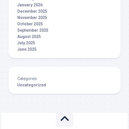
January 2026
December 2025
November 2025
October 2025
September 2025
August 2025
July 2025
June 2025
Categories
Uncategorized