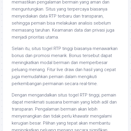
memastikan pengalaman bermain yang aman dan
menguntungkan. Situs yang terpercaya biasanya
menyediakan data RTP terbaru dan transparan,
sehingga pemain bisa melakukan analisis sebelum
memasang taruhan. Keamanan data dan privasi juga
menjadi prioritas utama.
Selain itu, situs togel RTP tinggi biasanya menawarkan
bonus dan promosi menarik. Bonus tersebut dapat
meningkatkan modal bermain dan memperbesar
peluang menang. Fitur live draw dan hasil yang cepat
juga memudahkan pemain dalam mengikuti
perkembangan permainan secara real-time.
Dengan mengandalkan situs togel RTP tinggi, pemain
dapat menikmati suasana bermain yang lebih adil dan
transparan. Pengalaman bermain akan lebih
menyenangkan dan tidak perlu khawatir mengalami
kerugian besar. Pilihan yang tepat akan membantu
meningkatkan peluang menang secara signifikan.