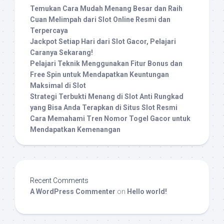
Temukan Cara Mudah Menang Besar dan Raih
Cuan Melimpah dari Slot Online Resmi dan
Terpercaya
Jackpot Setiap Hari dari Slot Gacor, Pelajari
Caranya Sekarang!
Pelajari Teknik Menggunakan Fitur Bonus dan
Free Spin untuk Mendapatkan Keuntungan
Maksimal di Slot
Strategi Terbukti Menang di Slot Anti Rungkad
yang Bisa Anda Terapkan di Situs Slot Resmi
Cara Memahami Tren Nomor Togel Gacor untuk
Mendapatkan Kemenangan
Recent Comments
A WordPress Commenter
on
Hello world!