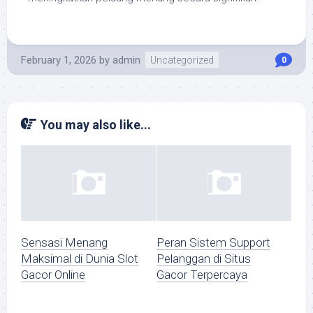
February 1, 2026
by
admin
Uncategorized
0
You may also like...
Sensasi Menang
Peran Sistem Support
Maksimal di Dunia Slot
Pelanggan di Situs
Gacor Online
Gacor Terpercaya