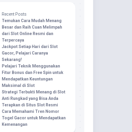
Recent Posts
Temukan Cara Mudah Menang
Besar dan Raih Cuan Melimpah
dari Slot Online Resmi dan
Terpercaya
Jackpot Setiap Hari dari Slot
Gacor, Pelajari Caranya
Sekarang!
Pelajari Teknik Menggunakan
Fitur Bonus dan Free Spin untuk
Mendapatkan Keuntungan
Maksimal di Slot
Strategi Terbukti Menang di Slot
Anti Rungkad yang Bisa Anda
Terapkan di Situs Slot Resmi
Cara Memahami Tren Nomor
Togel Gacor untuk Mendapatkan
Kemenangan