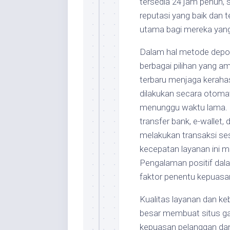
tersedia 24 jam penuh,
reputasi yang baik dan te
utama bagi mereka yang
Dalam hal metode depos
berbagai pilihan yang a
terbaru menjaga kerahas
dilakukan secara otomat
menunggu waktu lama.
transfer bank, e-wallet
melakukan transaksi se
kecepatan layanan ini me
Pengalaman positif da
faktor penentu kepuasa
Kualitas layanan dan k
besar membuat situs ga
kepuasan pelanggan dan