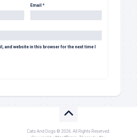
Email
*
 and website in this browser for the next time I
Cats And Dogs © 2026. All Rights Reserved.