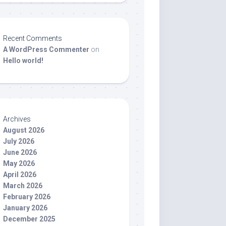
Recent Comments
A WordPress Commenter
on
Hello world!
Archives
August 2026
July 2026
June 2026
May 2026
April 2026
March 2026
February 2026
January 2026
December 2025