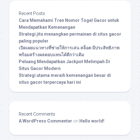
Recent Posts
Cara Memahami Tren Nomor Togel Gacor untuk
Mendapatkan Kemenangan
Strategi jitu menangkan permainan di situs gacor
paling populer
เปิดเผยแนวทางที่ช่วยให้การเล่น สล็อต มีประสิทธิภาพ
พร้อมสร้างผลตอบแทนได้ดีกว่าเดิม
Peluang Mendapatkan Jackpot Melimpah Di
Situs Gacor Modern
Strategi utama meraih kemenangan besar di
situs gacor terpercaya hari ini
Recent Comments
A WordPress Commenter
on
Hello world!