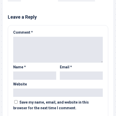
Leave a Reply
Comment
*
Name
*
Email
*
Website
Save my name, email, and website in this
browser for the next time I comment.