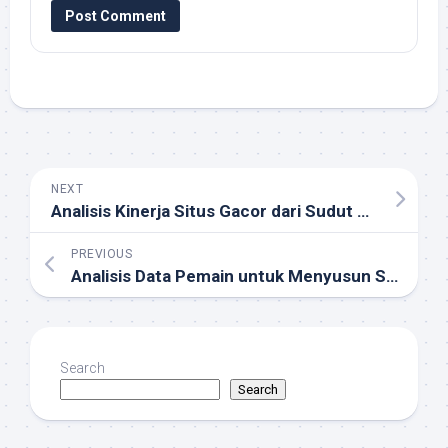
NEXT
Analisis Kinerja Situs Gacor dari Sudut Pandang Pengguna Aktif
PREVIOUS
Analisis Data Pemain untuk Menyusun Strategi Slot Gacor Terbaik
Search
Search