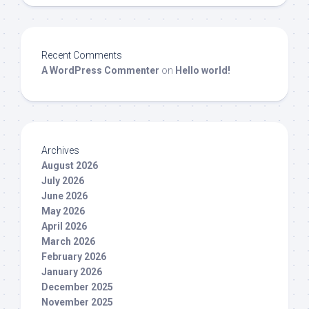
Recent Comments
A WordPress Commenter
on
Hello world!
Archives
August 2026
July 2026
June 2026
May 2026
April 2026
March 2026
February 2026
January 2026
December 2025
November 2025