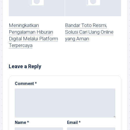
Meningkatkan
Bandar Toto Resmi,
Pengalaman Hiburan
Solusi Cari Uang Online
Digital Melalui Platform
yang Aman
Terpercaya
Leave a Reply
Comment
*
Name
*
Email
*