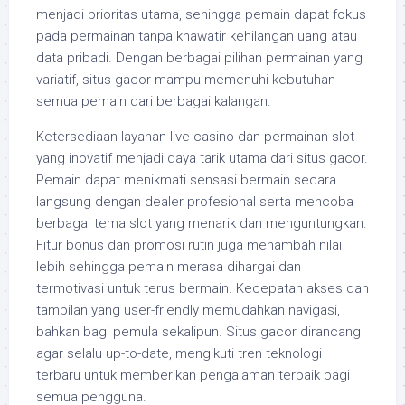
menjadi prioritas utama, sehingga pemain dapat fokus
pada permainan tanpa khawatir kehilangan uang atau
data pribadi. Dengan berbagai pilihan permainan yang
variatif, situs gacor mampu memenuhi kebutuhan
semua pemain dari berbagai kalangan.
Ketersediaan layanan live casino dan permainan slot
yang inovatif menjadi daya tarik utama dari situs gacor.
Pemain dapat menikmati sensasi bermain secara
langsung dengan dealer profesional serta mencoba
berbagai tema slot yang menarik dan menguntungkan.
Fitur bonus dan promosi rutin juga menambah nilai
lebih sehingga pemain merasa dihargai dan
termotivasi untuk terus bermain. Kecepatan akses dan
tampilan yang user-friendly memudahkan navigasi,
bahkan bagi pemula sekalipun. Situs gacor dirancang
agar selalu up-to-date, mengikuti tren teknologi
terbaru untuk memberikan pengalaman terbaik bagi
semua pengguna.