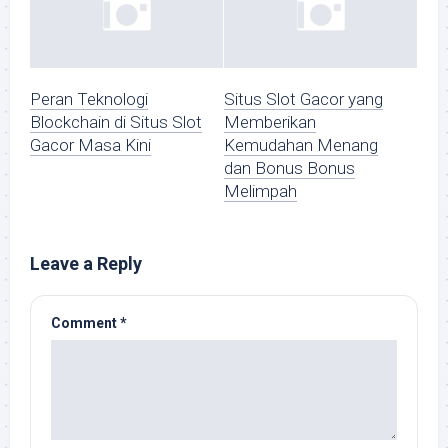
Peran Teknologi
Situs Slot Gacor yang
Blockchain di Situs Slot
Memberikan
Gacor Masa Kini
Kemudahan Menang
dan Bonus Bonus
Melimpah
Leave a Reply
Comment
*