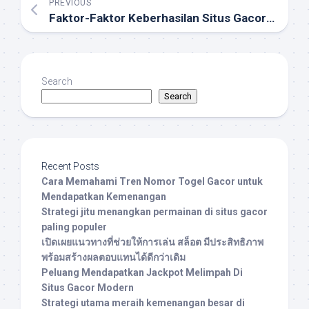
PREVIOUS
Faktor-Faktor Keberhasilan Situs Gacor dalam Meningkatkan Volume Transaksi
Search
Search
Recent Posts
Cara Memahami Tren Nomor Togel Gacor untuk
Mendapatkan Kemenangan
Strategi jitu menangkan permainan di situs gacor
paling populer
เปิดเผยแนวทางที่ช่วยให้การเล่น สล็อต มีประสิทธิภาพ
พร้อมสร้างผลตอบแทนได้ดีกว่าเดิม
Peluang Mendapatkan Jackpot Melimpah Di
Situs Gacor Modern
Strategi utama meraih kemenangan besar di