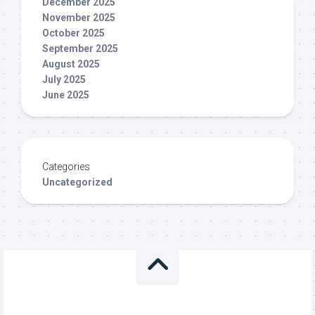
December 2025
November 2025
October 2025
September 2025
August 2025
July 2025
June 2025
Categories
Uncategorized