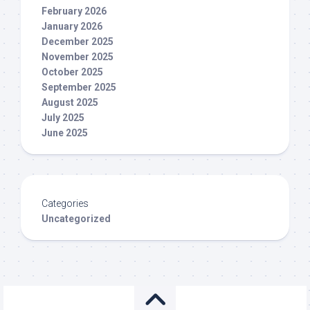
February 2026
January 2026
December 2025
November 2025
October 2025
September 2025
August 2025
July 2025
June 2025
Categories
Uncategorized