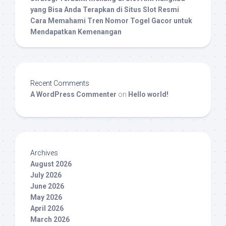
yang Bisa Anda Terapkan di Situs Slot Resmi
Cara Memahami Tren Nomor Togel Gacor untuk
Mendapatkan Kemenangan
Recent Comments
A WordPress Commenter
on
Hello world!
Archives
August 2026
July 2026
June 2026
May 2026
April 2026
March 2026