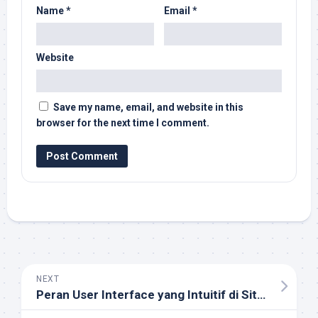
Name
*
Email
*
Website
Save my name, email, and website in this
browser for the next time I comment.
NEXT
Peran User Interface yang Intuitif di Situs Gacor dalam Menarik Pengguna Baru