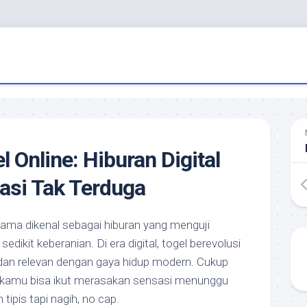
 Online: Hiburan Digital
asi Tak Terduga
ama dikenal sebagai hiburan yang menguji
sedikit keberanian. Di era digital, togel berevolusi
t, dan relevan dengan gaya hidup modern. Cukup
t, kamu bisa ikut merasakan sensasi menunggu
ipis tapi nagih, no cap.