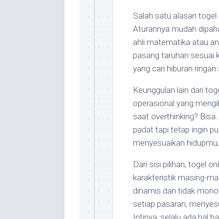
Salah satu alasan togel
Aturannya mudah dipaha
ahli matematika atau ana
pasang taruhan sesuai 
yang cari hiburan ringan 
Keunggulan lain dari toge
operasional yang mengi
saat overthinking? Bisa.
padat tapi tetap ingin 
menyesuaikan hidupmu, 
Dari sisi pilihan, toge
karakteristik masing-ma
dinamis dan tidak mono
setiap pasaran, menyesu
Intinya, selalu ada hal 