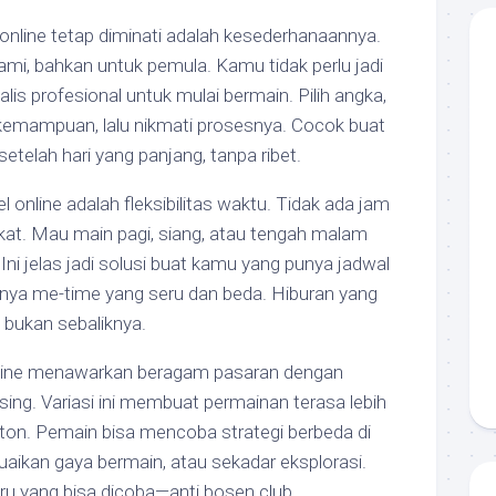
 online tetap diminati adalah kesederhanaannya.
mi, bahkan untuk pemula. Kamu tidak perlu jadi
lis profesional untuk mulai bermain. Pilih angka,
kemampuan, lalu nikmati prosesnya. Cocok buat
setelah hari yang panjang, tanpa ribet.
l online adalah fleksibilitas waktu. Tidak ada jam
kat. Mau main pagi, siang, atau tengah malam
 Ini jelas jadi solusi buat kamu yang punya jadwal
punya me-time yang seru dan beda. Hiburan yang
bukan sebaliknya.
l online menawarkan beragam pasaran dengan
sing. Variasi ini membuat permainan terasa lebih
ton. Pemain bisa mencoba strategi berbeda di
aikan gaya bermain, atau sekadar eksplorasi.
baru yang bisa dicoba—anti bosen club.