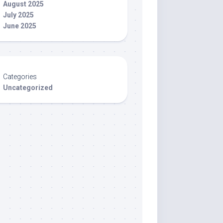
August 2025
July 2025
June 2025
Categories
Uncategorized