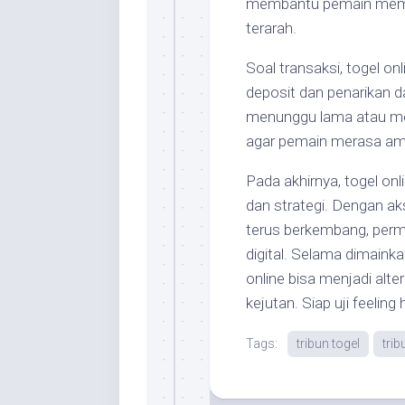
membantu pemain memaha
terarah.
Soal transaksi, togel on
deposit dan penarikan d
menunggu lama atau mel
agar pemain merasa am
Pada akhirnya, togel onl
dan strategi. Dengan ak
terus berkembang, perma
digital. Selama dimaink
online bisa menjadi alte
kejutan. Siap uji feeling h
Tags:
tribun togel
trib