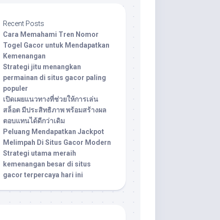
Recent Posts
Cara Memahami Tren Nomor
Togel Gacor untuk Mendapatkan
Kemenangan
Strategi jitu menangkan
permainan di situs gacor paling
populer
เปิดเผยแนวทางที่ช่วยให้การเล่น
สล็อต มีประสิทธิภาพ พร้อมสร้างผล
ตอบแทนได้ดีกว่าเดิม
Peluang Mendapatkan Jackpot
Melimpah Di Situs Gacor Modern
Strategi utama meraih
kemenangan besar di situs
gacor terpercaya hari ini