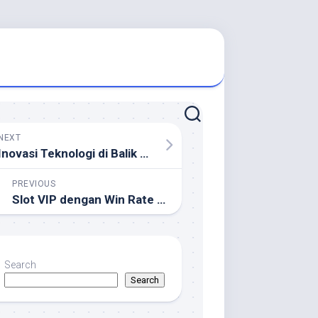
NEXT
Inovasi Teknologi di Balik Situs Gacor yang Mendukung Kemudahan Bermain
PREVIOUS
Slot VIP dengan Win Rate Tinggi dan WD Termudah
Search
Search