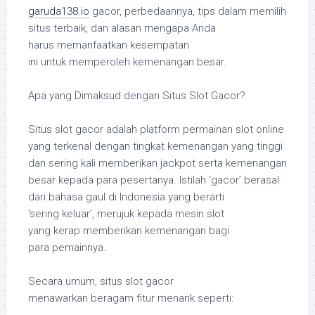
garuda138.io
gacor, perbedaannya, tips dalam memilih
situs terbaik, dan alasan mengapa Anda
harus memanfaatkan kesempatan
ini untuk memperoleh kemenangan besar.
Apa yang Dimaksud dengan Situs Slot Gacor?
Situs slot gacor adalah platform permainan slot online
yang terkenal dengan tingkat kemenangan yang tinggi
dan sering kali memberikan jackpot serta kemenangan
besar kepada para pesertanya. Istilah ‘gacor’ berasal
dari bahasa gaul di Indonesia yang berarti
‘sering keluar’, merujuk kepada mesin slot
yang kerap memberikan kemenangan bagi
para pemainnya.
Secara umum, situs slot gacor
menawarkan beragam fitur menarik seperti: