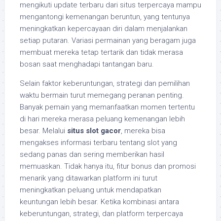
mengikuti update terbaru dari situs terpercaya mampu
mengantongi kemenangan beruntun, yang tentunya
meningkatkan kepercayaan diri dalam menjalankan
setiap putaran. Variasi permainan yang beragam juga
membuat mereka tetap tertarik dan tidak merasa
bosan saat menghadapi tantangan baru.
Selain faktor keberuntungan, strategi dan pemilihan
waktu bermain turut memegang peranan penting.
Banyak pemain yang memanfaatkan momen tertentu
di hari mereka merasa peluang kemenangan lebih
besar. Melalui
situs slot gacor
, mereka bisa
mengakses informasi terbaru tentang slot yang
sedang panas dan sering memberikan hasil
memuaskan. Tidak hanya itu, fitur bonus dan promosi
menarik yang ditawarkan platform ini turut
meningkatkan peluang untuk mendapatkan
keuntungan lebih besar. Ketika kombinasi antara
keberuntungan, strategi, dan platform terpercaya