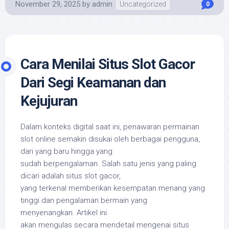
November 29, 2025
by
admin
Uncategorized
0
Cara Menilai Situs Slot Gacor
Dari Segi Keamanan dan
Kejujuran
Dalam konteks digital saat ini, penawaran permainan
slot online semakin disukai oleh berbagai pengguna,
dari yang baru hingga yang
sudah berpengalaman. Salah satu jenis yang paling
dicari adalah situs slot gacor,
yang terkenal memberikan kesempatan menang yang
tinggi dan pengalaman bermain yang
menyenangkan. Artikel ini
akan mengulas secara mendetail mengenai situs