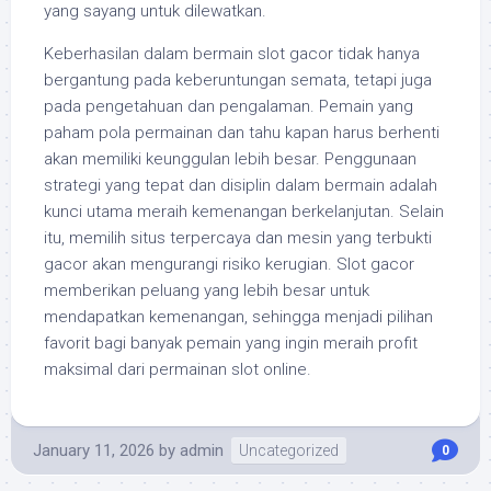
yang sayang untuk dilewatkan.
Keberhasilan dalam bermain slot gacor tidak hanya
bergantung pada keberuntungan semata, tetapi juga
pada pengetahuan dan pengalaman. Pemain yang
paham pola permainan dan tahu kapan harus berhenti
akan memiliki keunggulan lebih besar. Penggunaan
strategi yang tepat dan disiplin dalam bermain adalah
kunci utama meraih kemenangan berkelanjutan. Selain
itu, memilih situs terpercaya dan mesin yang terbukti
gacor akan mengurangi risiko kerugian. Slot gacor
memberikan peluang yang lebih besar untuk
mendapatkan kemenangan, sehingga menjadi pilihan
favorit bagi banyak pemain yang ingin meraih profit
maksimal dari permainan slot online.
January 11, 2026
by
admin
Uncategorized
0