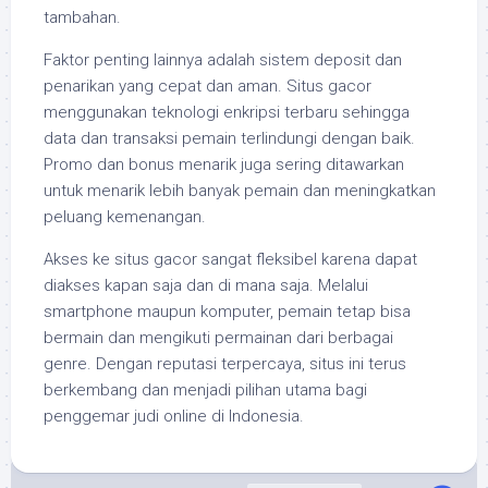
tambahan.
Faktor penting lainnya adalah sistem deposit dan
penarikan yang cepat dan aman. Situs gacor
menggunakan teknologi enkripsi terbaru sehingga
data dan transaksi pemain terlindungi dengan baik.
Promo dan bonus menarik juga sering ditawarkan
untuk menarik lebih banyak pemain dan meningkatkan
peluang kemenangan.
Akses ke situs gacor sangat fleksibel karena dapat
diakses kapan saja dan di mana saja. Melalui
smartphone maupun komputer, pemain tetap bisa
bermain dan mengikuti permainan dari berbagai
genre. Dengan reputasi terpercaya, situs ini terus
berkembang dan menjadi pilihan utama bagi
penggemar judi online di Indonesia.