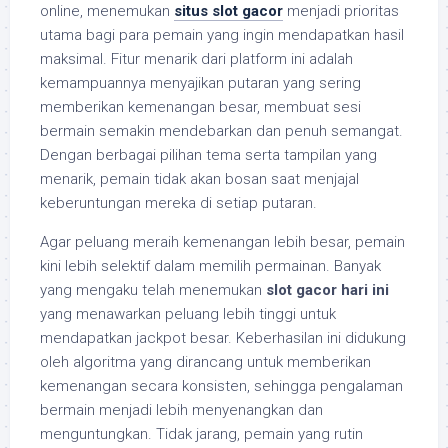
online, menemukan
situs slot gacor
menjadi prioritas
utama bagi para pemain yang ingin mendapatkan hasil
maksimal. Fitur menarik dari platform ini adalah
kemampuannya menyajikan putaran yang sering
memberikan kemenangan besar, membuat sesi
bermain semakin mendebarkan dan penuh semangat.
Dengan berbagai pilihan tema serta tampilan yang
menarik, pemain tidak akan bosan saat menjajal
keberuntungan mereka di setiap putaran.
Agar peluang meraih kemenangan lebih besar, pemain
kini lebih selektif dalam memilih permainan. Banyak
yang mengaku telah menemukan
slot gacor hari ini
yang menawarkan peluang lebih tinggi untuk
mendapatkan jackpot besar. Keberhasilan ini didukung
oleh algoritma yang dirancang untuk memberikan
kemenangan secara konsisten, sehingga pengalaman
bermain menjadi lebih menyenangkan dan
menguntungkan. Tidak jarang, pemain yang rutin