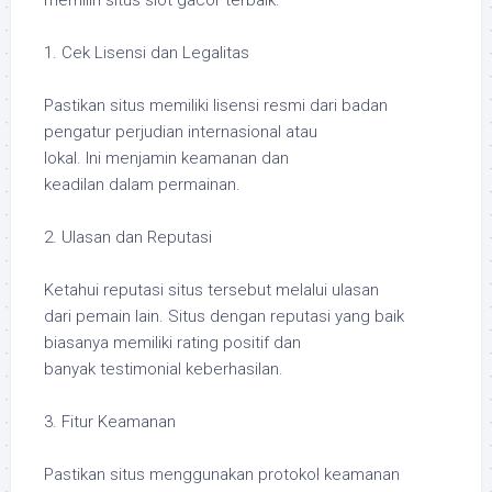
memilih situs slot gacor terbaik:
1. Cek Lisensi dan Legalitas
Pastikan situs memiliki lisensi resmi dari badan
pengatur perjudian internasional atau
lokal. Ini menjamin keamanan dan
keadilan dalam permainan.
2. Ulasan dan Reputasi
Ketahui reputasi situs tersebut melalui ulasan
dari pemain lain. Situs dengan reputasi yang baik
biasanya memiliki rating positif dan
banyak testimonial keberhasilan.
3. Fitur Keamanan
Pastikan situs menggunakan protokol keamanan