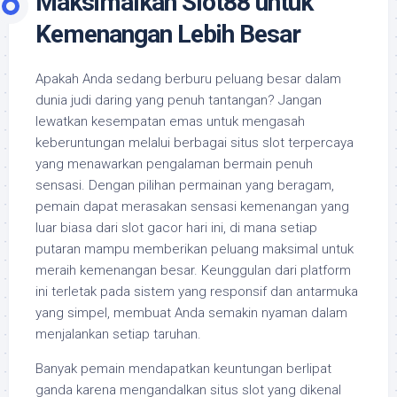
Maksimalkan Slot88 untuk
Kemenangan Lebih Besar
Apakah Anda sedang berburu peluang besar dalam
dunia judi daring yang penuh tantangan? Jangan
lewatkan kesempatan emas untuk mengasah
keberuntungan melalui berbagai situs slot terpercaya
yang menawarkan pengalaman bermain penuh
sensasi. Dengan pilihan permainan yang beragam,
pemain dapat merasakan sensasi kemenangan yang
luar biasa dari slot gacor hari ini, di mana setiap
putaran mampu memberikan peluang maksimal untuk
meraih kemenangan besar. Keunggulan dari platform
ini terletak pada sistem yang responsif dan antarmuka
yang simpel, membuat Anda semakin nyaman dalam
menjalankan setiap taruhan.
Banyak pemain mendapatkan keuntungan berlipat
ganda karena mengandalkan situs slot yang dikenal