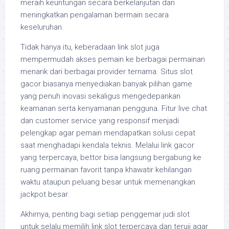
meraih keuntungan secara berkelanjutan dan
meningkatkan pengalaman bermain secara
keseluruhan.
Tidak hanya itu, keberadaan link slot juga
mempermudah akses pemain ke berbagai permainan
menarik dari berbagai provider ternama. Situs slot
gacor biasanya menyediakan banyak pilihan game
yang penuh inovasi sekaligus mengedepankan
keamanan serta kenyamanan pengguna. Fitur live chat
dan customer service yang responsif menjadi
pelengkap agar pemain mendapatkan solusi cepat
saat menghadapi kendala teknis. Melalui link gacor
yang terpercaya, bettor bisa langsung bergabung ke
ruang permainan favorit tanpa khawatir kehilangan
waktu ataupun peluang besar untuk memenangkan
jackpot besar.
Akhirnya, penting bagi setiap penggemar judi slot
untuk selalu memilih link slot terpercaya dan teruji agar