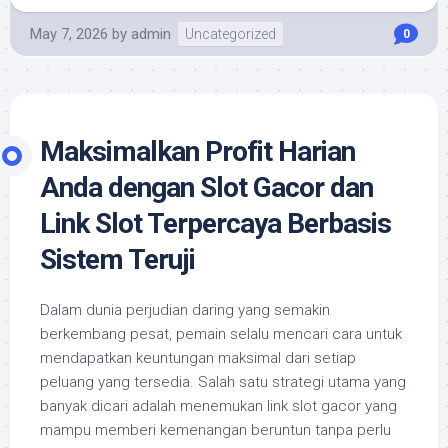
May 7, 2026
by
admin
Uncategorized
0
Maksimalkan Profit Harian
Anda dengan Slot Gacor dan
Link Slot Terpercaya Berbasis
Sistem Teruji
Dalam dunia perjudian daring yang semakin
berkembang pesat, pemain selalu mencari cara untuk
mendapatkan keuntungan maksimal dari setiap
peluang yang tersedia. Salah satu strategi utama yang
banyak dicari adalah menemukan link slot gacor yang
mampu memberi kemenangan beruntun tanpa perlu