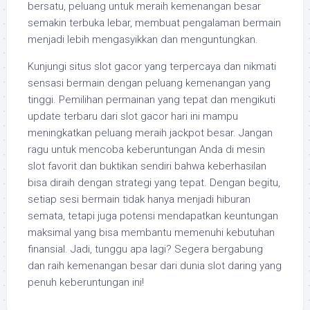
bersatu, peluang untuk meraih kemenangan besar
semakin terbuka lebar, membuat pengalaman bermain
menjadi lebih mengasyikkan dan menguntungkan.
Kunjungi situs slot gacor yang terpercaya dan nikmati
sensasi bermain dengan peluang kemenangan yang
tinggi. Pemilihan permainan yang tepat dan mengikuti
update terbaru dari slot gacor hari ini mampu
meningkatkan peluang meraih jackpot besar. Jangan
ragu untuk mencoba keberuntungan Anda di mesin
slot favorit dan buktikan sendiri bahwa keberhasilan
bisa diraih dengan strategi yang tepat. Dengan begitu,
setiap sesi bermain tidak hanya menjadi hiburan
semata, tetapi juga potensi mendapatkan keuntungan
maksimal yang bisa membantu memenuhi kebutuhan
finansial. Jadi, tunggu apa lagi? Segera bergabung
dan raih kemenangan besar dari dunia slot daring yang
penuh keberuntungan ini!