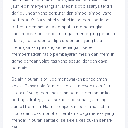
jauh lebih menyenangkan. Mesin slot biasanya terdiri
dari gulungan yang berputar dan simbol-simbol yang
berbeda. Ketika simbol-simbol ini berhenti pada pola
tertentu, pemain berkesempatan memenangkan
hadiah. Meskipun keberuntungan memegang peranan
utama, ada beberapa tips sederhana yang bisa
meningkatkan peluang kemenangan, seperti
memperhatikan rasio pembayaran mesin dan memilih
game dengan volatilitas yang sesuai dengan gaya
bermain.
Selain hiburan, slot juga menawarkan pengalaman
sosial. Banyak platform online kini menyediakan fitur
interaktif yang memungkinkan pemain berkomunikasi,
berbagi strategi, atau sekadar bersenang-senang
sambil bermain. Hal ini menjadikan permainan lebih
hidup dan tidak monoton, terutama bagi mereka yang
mencari hiburan santai di sela-sela kesibukan sehari-
hari.