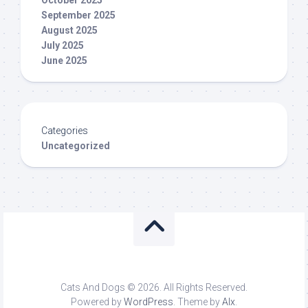
October 2025
September 2025
August 2025
July 2025
June 2025
Categories
Uncategorized
Cats And Dogs © 2026. All Rights Reserved.
Powered by
WordPress
. Theme by
Alx
.