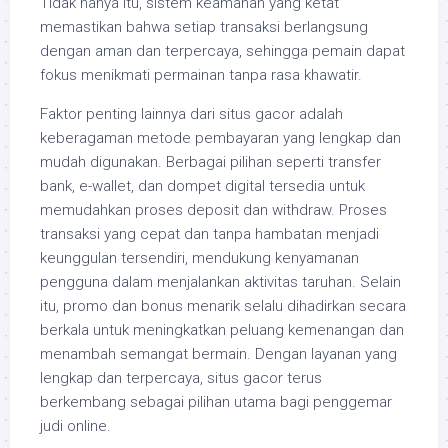
Tidak hanya itu, sistem keamanan yang ketat
memastikan bahwa setiap transaksi berlangsung
dengan aman dan terpercaya, sehingga pemain dapat
fokus menikmati permainan tanpa rasa khawatir.
Faktor penting lainnya dari situs gacor adalah
keberagaman metode pembayaran yang lengkap dan
mudah digunakan. Berbagai pilihan seperti transfer
bank, e-wallet, dan dompet digital tersedia untuk
memudahkan proses deposit dan withdraw. Proses
transaksi yang cepat dan tanpa hambatan menjadi
keunggulan tersendiri, mendukung kenyamanan
pengguna dalam menjalankan aktivitas taruhan. Selain
itu, promo dan bonus menarik selalu dihadirkan secara
berkala untuk meningkatkan peluang kemenangan dan
menambah semangat bermain. Dengan layanan yang
lengkap dan terpercaya, situs gacor terus
berkembang sebagai pilihan utama bagi penggemar
judi online.