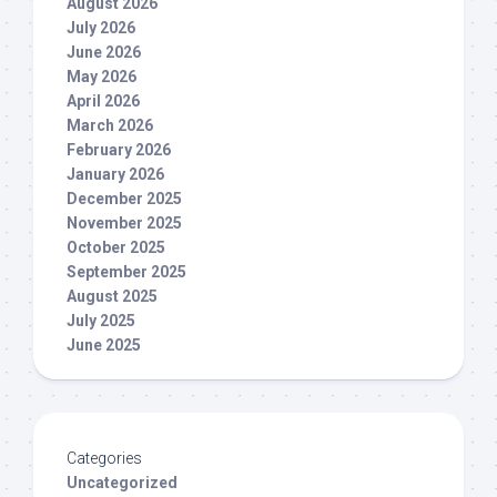
August 2026
July 2026
June 2026
May 2026
April 2026
March 2026
February 2026
January 2026
December 2025
November 2025
October 2025
September 2025
August 2025
July 2025
June 2025
Categories
Uncategorized