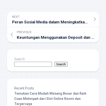
NEXT
Peran Sosial Media dalam Meningkatkan Popularitas Situs Gacor
PREVIOUS
Keuntungan Menggunakan Deposit dan Withdraw Otomatis di Situs Togel Gacor
Search
Search
Recent Posts
Temukan Cara Mudah Menang Besar dan Raih
Cuan Melimpah dari Slot Online Resmi dan
Terpercaya