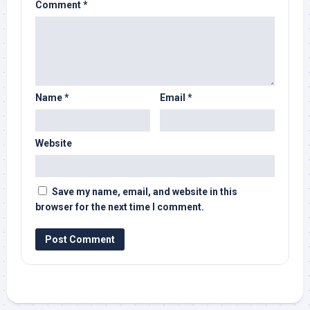
Comment
*
Name
*
Email
*
Website
Save my name, email, and website in this
browser for the next time I comment.