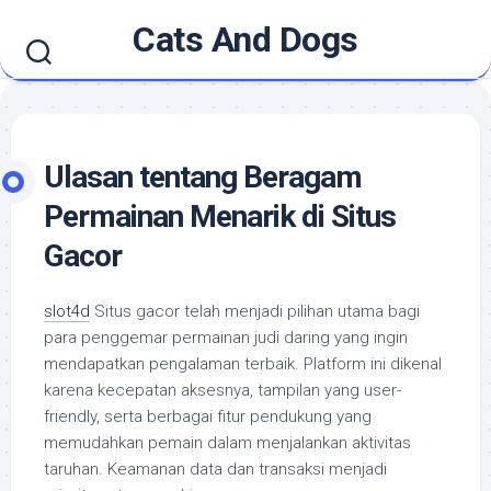
Skip
Cats And Dogs
to
content
Ulasan tentang Beragam
Permainan Menarik di Situs
Gacor
slot4d
Situs gacor telah menjadi pilihan utama bagi
para penggemar permainan judi daring yang ingin
mendapatkan pengalaman terbaik. Platform ini dikenal
karena kecepatan aksesnya, tampilan yang user-
friendly, serta berbagai fitur pendukung yang
memudahkan pemain dalam menjalankan aktivitas
taruhan. Keamanan data dan transaksi menjadi