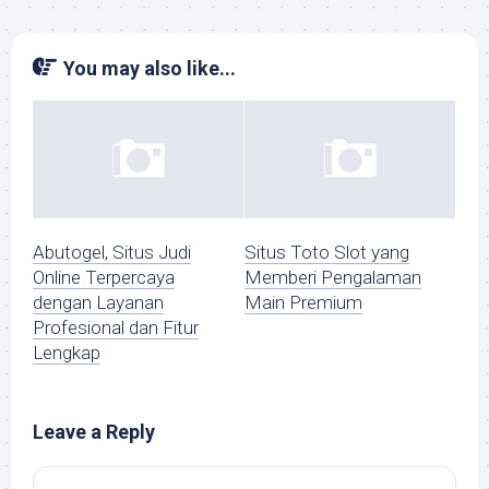
You may also like...
Abutogel, Situs Judi
Situs Toto Slot yang
Online Terpercaya
Memberi Pengalaman
dengan Layanan
Main Premium
Profesional dan Fitur
Lengkap
Leave a Reply