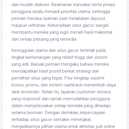
dan mudah diakses. Keamanan transaksi serta privasi
pengguna selalu menjadi prioritas utama, sehingga
pemain merasa nyaman saat melakukan deposit
maupun withdraw. Keberadaan situs gacor sangat
membantu mereka yang ingin meraih hasil maksimal
dari setiap peluang yang tersedia.
Keunggulan utama dari situs gacor terletak pada
tingkat kemenangan yang relatif tinggi dan sistem
yang adil. Banyak pemain mengaku bahwa mereka
mendapatkan hasil positif berkat strategi dan
pemilihan situs yang tepat. Fitur lengkap seperti
bonus, promo, dan sistem cashback menambah daya
tarik tersendiri. Selain itu, layanan customer service
yang responsif dan ramah memudahkan pengguna
dalam menyelesaikan setiap kendala yang dihadapi
selama bermain. Dengan demikian, kepercayaan
terhadap situs gacor semakin meningkat,
menjadikannya pilihan utama untuk aktivitas judi online