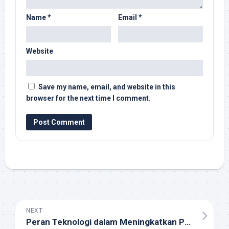
Name
*
Email
*
Website
Save my name, email, and website in this
browser for the next time I comment.
NEXT
Peran Teknologi dalam Meningkatkan Peluang Menang di Situs Bola Gacor