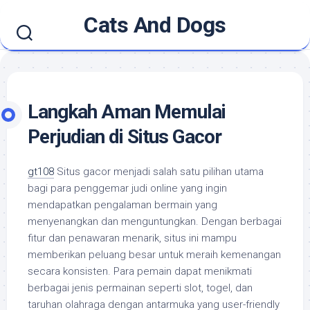
Skip
Cats And Dogs
to
content
Langkah Aman Memulai
Perjudian di Situs Gacor
gt108
Situs gacor menjadi salah satu pilihan utama
bagi para penggemar judi online yang ingin
mendapatkan pengalaman bermain yang
menyenangkan dan menguntungkan. Dengan berbagai
fitur dan penawaran menarik, situs ini mampu
memberikan peluang besar untuk meraih kemenangan
secara konsisten. Para pemain dapat menikmati
berbagai jenis permainan seperti slot, togel, dan
taruhan olahraga dengan antarmuka yang user-friendly