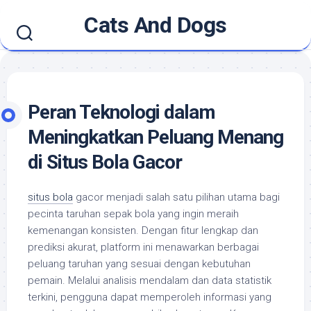
Skip
Cats And Dogs
to
content
Peran Teknologi dalam
Meningkatkan Peluang Menang
di Situs Bola Gacor
situs bola
gacor menjadi salah satu pilihan utama bagi
pecinta taruhan sepak bola yang ingin meraih
kemenangan konsisten. Dengan fitur lengkap dan
prediksi akurat, platform ini menawarkan berbagai
peluang taruhan yang sesuai dengan kebutuhan
pemain. Melalui analisis mendalam dan data statistik
terkini, pengguna dapat memperoleh informasi yang