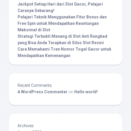
Jackpot Setiap Hari dari Slot Gacor, Pelajari
Caranya Sekarang!
Pelajari Teknik Menggunakan Fitur Bonus dan
Free Spin untuk Mendapatkan Keuntungan
Maksimal di Slot
Strategi Terbukti Menang di Slot Anti Rungkad
yang Bisa Anda Terapkan di Situs Slot Resmi
Cara Memahami Tren Nomor Togel Gacor untuk
Mendapatkan Kemenangan
Recent Comments
A WordPress Commenter
on
Hello world!
Archives