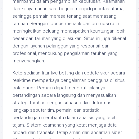
membantu dalam pengambilan keputusan. Keamanan
dan kenyamanan saat berjudi menjadi prioritas utama,
sehingga pemain merasa tenang saat memasang
taruhan. Beragam bonus menarik dan promosi rutin
meningkatkan peluang mendapatkan keuntungan lebih
besar dari taruhan yang dilakukan. Situs ini juga dikenal
dengan layanan pelanggan yang responsif dan
profesional, mendukung pengalaman taruhan yang
menyenangkan.
Ketersediaan fitur live betting dan update skor secara
real-time memperkaya pengalaman pengguna di situs
bola gacor. Pemain dapat mengikuti jalannya
pertandingan secara langsung dan menyesuaikan
strategi taruhan dengan situasi terkini. Informasi
lengkap seputar tim, pemain, dan statistik
pertandingan membantu dalam analisis yang lebih
tajam. Sistem keamanan yang ketat menjaga data
pribadi dan transaksi tetap aman dari ancaman siber.