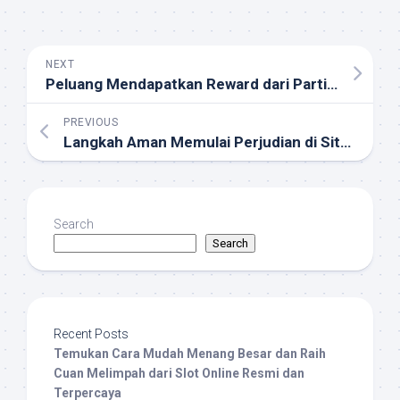
NEXT
Peluang Mendapatkan Reward dari Partisipasi di Situs Gacor
PREVIOUS
Langkah Aman Memulai Perjudian di Situs Gacor
Search
Search
Recent Posts
Temukan Cara Mudah Menang Besar dan Raih
Cuan Melimpah dari Slot Online Resmi dan
Terpercaya