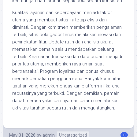
keuntungan dari taruhan sepak bola secara konsisten.
Kualitas layanan dan kepercayaan menjadi faktor
utama yang membuat situs ini tetap eksis dan
diminati. Dengan komitmen memberikan pengalaman
terbaik, situs bola gacor terus melakukan inovasi dan
peningkatan fitur. Update rutin dan analisis akurat
memastikan pemain selalu mendapatkan peluang
terbaik. Keamanan transaksi dan data pribadi menjadi
prioritas utama, memberikan rasa aman saat
bertransaksi. Program loyalitas dan bonus khusus
menarik perhatian pengguna setia. Banyak komunitas
taruhan yang merekomendasikan platform ini karena
reputasinya yang terbukti. Dengan demikian, pemain
dapat merasa yakin dan nyaman dalam menjalankan
aktivitas taruhan secara rutin dan menguntungkan.
May 31, 2026
by
admin
Uncategorized
0