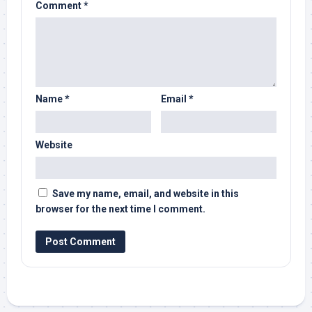
Comment
*
Name
*
Email
*
Website
Save my name, email, and website in this
browser for the next time I comment.